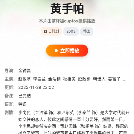
黄手帕
本片由茶杯狐cupfox提供播放
日韩剧
2003
韩国
立即播放
导演：
金钟昌
主演：
赵敏基
李泰兰
金浩镇
秋相美
延政勋
韩佳人
姜富子
李美
更新：
2025-11-29 23:02
备注：
已完结
语言：
韩语
剧情：
李尚民（金浩镇 饰）和尹紫英（李泰兰 饰）是大学时代就开
始交往的恋人，彼此之间感情一直十分要好，然而某一日，
李尚民却突然决定同上司赵闵珠（秋相美 饰）结婚，残忍的
抛弃了紫英，此时的紫英腹中已经有了李尚民的骨肉，可是