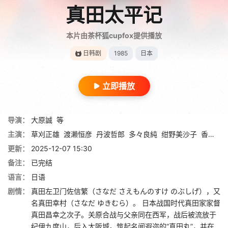
真田太平记
本片由茶杯狐cupfox提供播放
日韩剧
1985
日本
立即播放
导演：
大原誠
等
主演：
草刈正雄
渡濑恒彦
丹波哲郎
多々良純
绀野美沙子
香野百合子
更新：
2025-12-07 15:30
备注：
已完结
语言：
日语
剧情：
真田左卫门佐信繁（さなだ さえもんのすけ のぶしげ），又
名真田幸村（さなだ ゆきむら）。 日本战国时代真田家家督
真田昌幸之次子。关原合战与父亲同在西军，战后被流放于
纪伊九度山，后入大阪城。筑起名闻遐迩的“真田丸”，并在