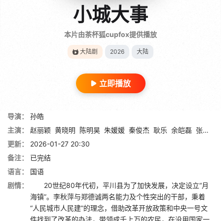
小城大事
本片由茶杯狐cupfox提供播放
大陆剧
2026
大陆
立即播放
导演：
孙皓
主演：
赵丽颖
黄晓明
陈明昊
朱媛媛
秦俊杰
耿乐
余皑磊
张国强
更新：
2026-01-27 20:30
备注：
已完结
语言：
国语
剧情：
20世纪80年代初，平川县为了加快发展，决定设立“月
海镇”。李秋萍与郑德诚两名能力及个性突出的干部，秉着
“人民城市人民建”的理念，借助改革开放政策和中央一号文
件找到了改革的办法，带领成千上万的农民，在没用国家一