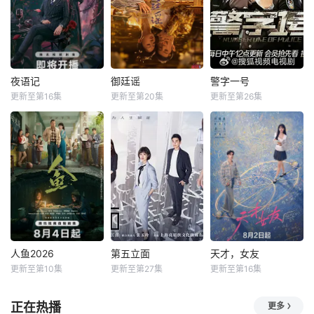
夜语记
御廷谣
警字一号
更新至第16集
更新至第20集
更新至第26集
人鱼2026
第五立面
天才，女友
更新至第10集
更新至第27集
更新至第16集
正在热播
更多