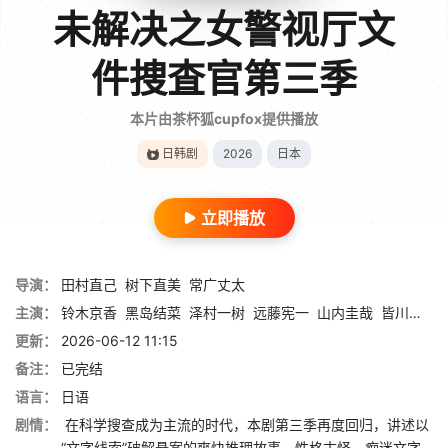
未解决之女警视厅文
件捜査官第三季
本片由茶杯狐cupfox提供播放
日韩剧
2026
日本
立即播放
导演：
田村直己
树下直美
常广丈太
主演：
铃木京香
黑岛结菜
泽村一树
远藤宪一
山内圭哉
皆川猿时
更新：
2026-06-12 11:15
备注：
已完结
语言：
日语
剧情：
在科学搜查成为主流的时代，本剧第三季再度回归，讲述以
“文字线索”破解悬案的爽快推理故事。性格古怪、痴迷文字