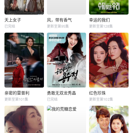
天上女子
风，带有香气
幸运的我们
已完结
更新至第95集
更新至第128集
亲密的雷普利
勇敢无双龙秀晶
红色珍珠
更新至第101集
已完结
更新至第102集