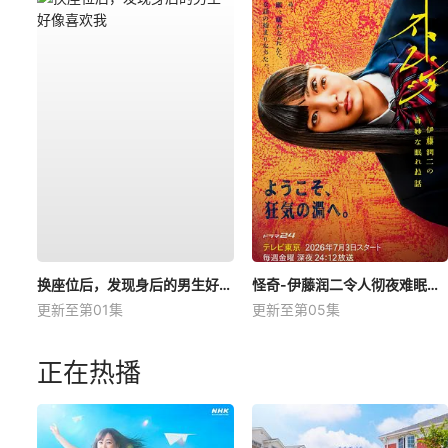
换座位后，发现身后的男生好像喜欢我
怪奇-伊藤润二令人彻夜难眠的奇异故事－
更新至第01集
更新至第05集
正在热播