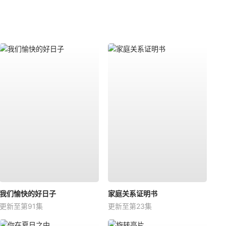
我们愉快的好日子
家庭关系证明书
更新至第91集
更新至第23集