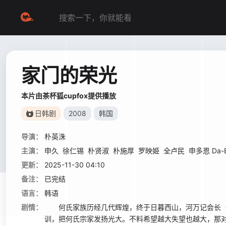
家门的荣光
本片由茶杯狐cupfox提供播放
日韩剧
2008
韩国
导演：
朴英洙
主演：
申久
徐仁锡
朴贤淑
朴施厚
罗映姫
全卢民
申多恩 Da-E
更新：
2025-11-30 04:10
备注：
已完结
语言：
韩语
剧情：
何氏家族历经几代辉煌，终于日暮西山，河万记会长（申
训，把何氏宗家发扬光大。不料希望越大失望也越大，那对孪