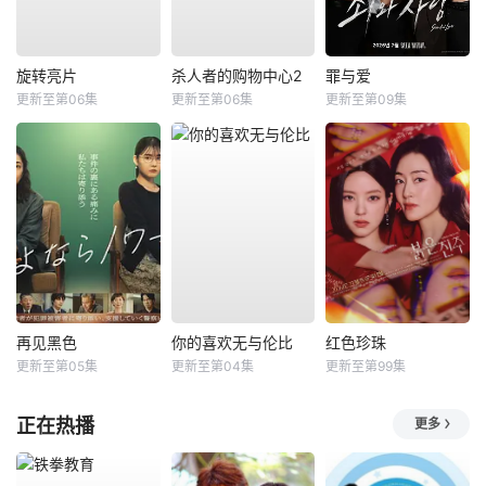
旋转亮片
杀人者的购物中心2
罪与爱
更新至第06集
更新至第06集
更新至第09集
再见黑色
你的喜欢无与伦比
红色珍珠
更新至第05集
更新至第04集
更新至第99集
正在热播
更多