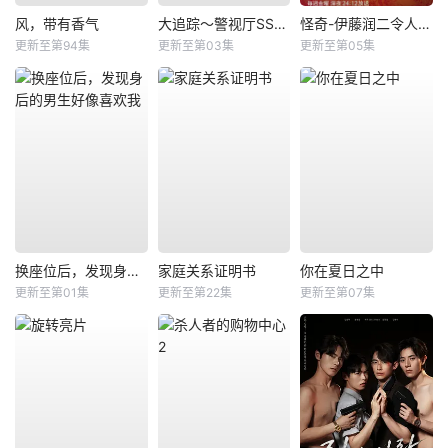
风，带有香气
大追踪〜警视厅SSBC强行犯系〜第二季
怪奇-伊藤润二令人彻夜难眠的奇异故事－
更新至第94集
更新至第03集
更新至第05集
换座位后，发现身后的男生好像喜欢我
家庭关系证明书
你在夏日之中
更新至第01集
更新至第22集
更新至第07集