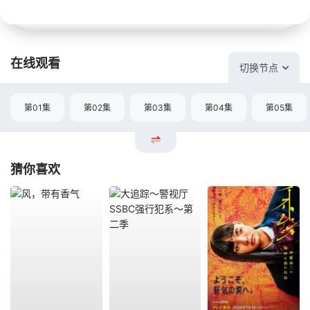
在线观看
切换节点
第01集
第02集
第03集
第04集
第05集
猜你喜欢