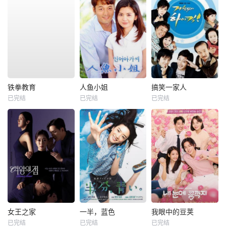
铁拳教育
人鱼小姐
搞笑一家人
已完结
已完结
已完结
女王之家
一半，蓝色
我眼中的豆荚
已完结
已完结
已完结