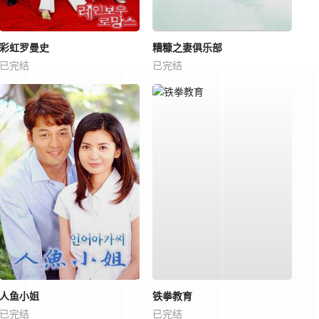
彩虹罗曼史
糟糠之妻俱乐部
已完结
已完结
人鱼小姐
铁拳教育
已完结
已完结