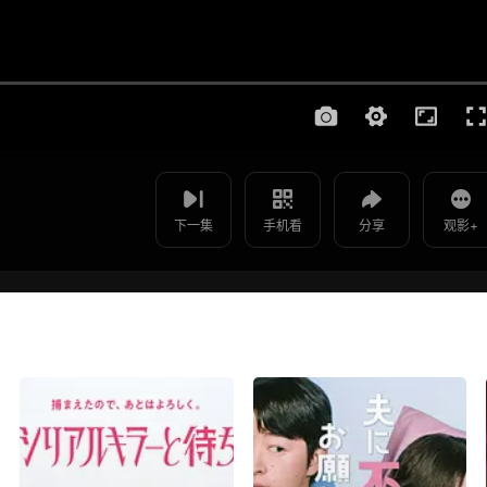
使用 手机浏览器 扫码观看
影片报错
治愈者 - 第02集
如遇无法播放请提交给我们
下一集
手机看
分享
观影+