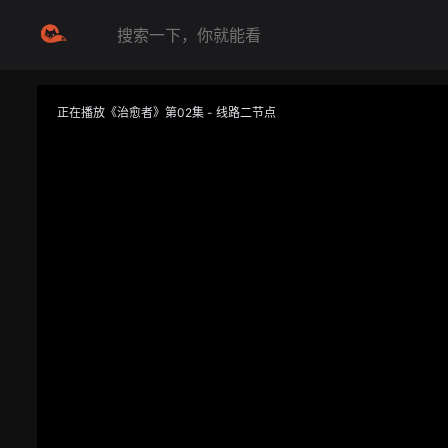
正在播放《治愈者》第02集 - 线路二节点
提醒
不要轻易相信视频中的任何广告，谨防上当受骗
技巧
如遇视频无法播放或加载速度慢，可尝试切换播放线路